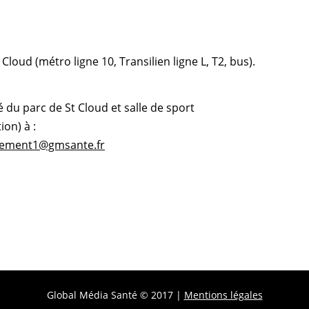
t Cloud (métro ligne 10, Transilien ligne L, T2, bus).
du parc de St Cloud et salle de sport
ion) à :
tement1@gmsante.fr
Global Média Santé © 2017 |
Mentions légales