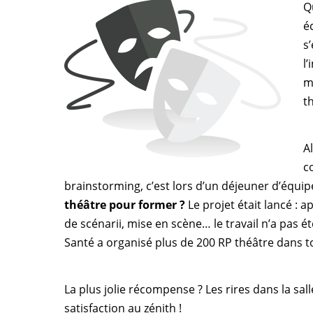
Q
é
s
l
m
t
A
c
brainstorming, c’est lors d’un déjeuner d’équipe
théâtre pour former ?
Le projet était lancé : a
de scénarii, mise en scène… le travail n’a pas é
Santé a organisé plus de 200 RP théâtre dans to
La plus jolie récompense ? Les rires dans la sal
satisfaction au zénith !