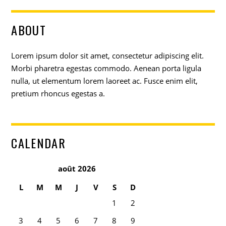
ABOUT
Lorem ipsum dolor sit amet, consectetur adipiscing elit.
Morbi pharetra egestas commodo. Aenean porta ligula
nulla, ut elementum lorem laoreet ac. Fusce enim elit,
pretium rhoncus egestas a.
CALENDAR
août 2026
L
M
M
J
V
S
D
1
2
3
4
5
6
7
8
9