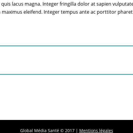
 quis lacus magna. Integer fringilla dolor at sapien vulputa
maximus eleifend. Integer tempus ante ac porttitor pharetra
Global Média Santé © 2017 |
Mentions légales