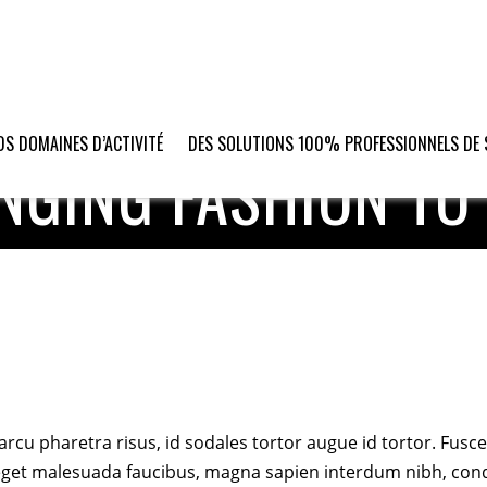
S DOMAINES D’ACTIVITÉ
DES SOLUTIONS 100% PROFESSIONNELS DE 
NGING FASHION TO 
6 février 2015
 arcu pharetra risus, id sodales tortor augue id tortor. Fu
 eget malesuada faucibus, magna sapien interdum nibh, con