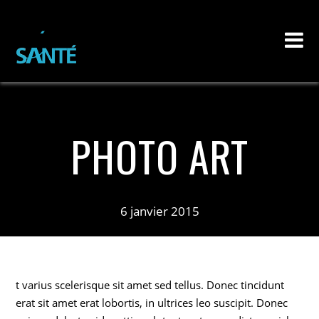
PHOTO ART
6 janvier 2015
t varius scelerisque sit amet sed tellus. Donec tincidunt
erat sit amet erat lobortis, in ultrices leo suscipit. Donec